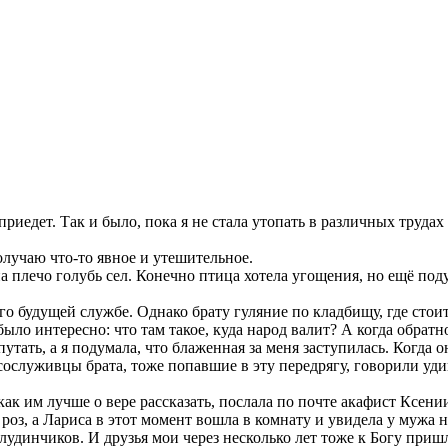
риедет. Так и было, пока я не стала утопать в различных трудах
олучаю что-то явное и утешительное.
 плечо голубь сел. Конечно птица хотела угощения, но ещё под
о будущей службе. Однако брату гуляние по кладбищу, где стои
было интересно: что там такое, куда народ валит? А когда обратн
утать, а я подумала, что блаженная за меня заступилась. Когда о
сослуживцы брата, тоже попавшие в эту передрягу, говорили уди
к им лучше о вере рассказать, послала по почте акафист Ксени
роз, а Лариса в этот момент вошла в комнату и увидела у мужа 
аблудинчиков. И друзья мои через несколько лет тоже к Богу приш