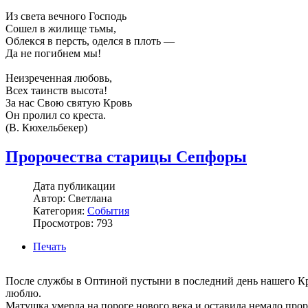
Из света вечного Господь
Сошел в жилище тьмы,
Облекся в персть, оделся в плоть —
Да не погибнем мы!
Неизреченная любовь,
Всех таинств высота!
За нас Свою святую Кровь
Он пролил со креста.
(В. Кюхельбекер)
Пророчества старицы Сепфоры
Дата публикации
Автор: Светлана
Категория:
События
Просмотров: 793
Печать
После службы в Оптиной пустыни в последний день нашего Кре
люблю.
Матушка умерла на пороге нового века и оставила немало прор