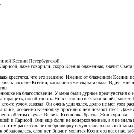
!
енной Ксении Петербургской.
Ларисой, даже говорили: скоро Ксения блаженная, значит Света п
чаях крестятся, что это взаимно. Именно от блаженной Ксении п
вы к часовне Ксении, когда она уже закрыта была. Вдруг мне на
твы.
енюшке на благословение. У меня были дурные предчувствия о ег
а таращить, ногой топать. Но в часовню всё-таки вошёл, может, 
то-то узлом завязал. Он очень удивлялся, долго не мог узел расп
олились, особенно Ксенюшку просили о нём позаботиться. Даже 
овесть об этом случае. Вывела Ксенюшка братца. Жив курилка.
й и Ларисой. Они ещё были не воцерковленные, а я не знала ка
ша потом рассказал: читал брошюрку и чувствовал сильный запах 
к обрадовалась, слов нет. Значит, молится Ксения за всех нас, з