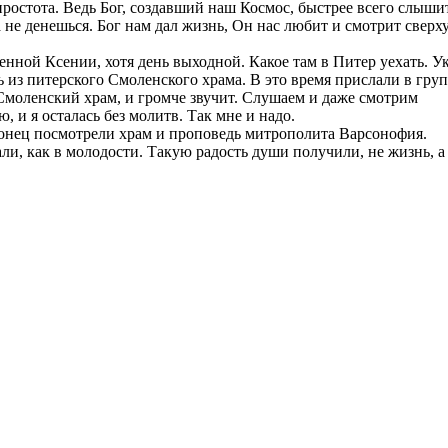
простота. Ведь Бог, создавший наш Космос, быстрее всего слыши
 не денешься. Бог нам дал жизнь, Он нас любит и смотрит сверху
женной Ксении, хотя день выходной. Какое там в Питер уехать. У
 из питерского Смоленского храма. В это время прислали в гру
 Смоленский храм, и громче звучит. Слушаем и даже смотрим
 и я осталась без молитв. Так мне и надо.
конец посмотрели храм и проповедь митрополита Варсонофия.
и, как в молодости. Такую радость души получили, не жизнь, а 