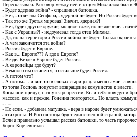
Пересказываю. Разговор между ней и отцом Михаилом был в 96
- Будет ядерная война? - спрашивал батюшка.
- Нет, - отвечала Сепфора, - ядерной не будет. Но Россия будет 
- Так это же Третья мировая! Значит, ядерная?!
- Нет, будет другое оружие, мощное тоже, но не ядерное... начнё
- Как с Украины?! - недоумевал тогда отец Михаил.
- Да, но на территории России войны не будет. Только окраины
- А чем закончится эта война?
- Россия будет в Европе.
- Как в... Европе??? А где в Европе?
- Везде. Везде в Европе будет Россия.
- А европейцы где будут?
- Немного им останется, а остальное будет Россия.
- А потом что?
- А потом... - и вот это в словах старицы для меня самое главно
то тогда Господь попустит возвращение комунистов к власти.
Когда они придут, начнутся репрессии. Если тебя поведут и бро
массово, как и прежде. Гонения повторятся... Но власть коммуни
- .....
- Но если, - добавила матушка, - вера в народе будет умножат
антихриста. И Россия тогда будет единственной страной, котора
Если я правильно услышал рассказ батюшки, то часть пророчеств
Борис Корчевников