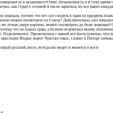
змеримость и вездеприсутствие, бесконечность и в тоже время 
чно, как страусу головой в песок зарыться, но все равно никуда
ра хныкала, потому что нет сил сходить в храм на праздник бла
ужение можно посмотреть по Союзу? Действительно, оно началось
се же лучше: шире картина, можно посмотреть до боли знакомый
потому что не пошла храм, а Ксения огорчилась моему обленению,
е. Подключилась. Промолились с мамой все богослужение, под 
христиане Индии знают. Чувство такое, словно в Питере побывал
обрый русский ангел, всегда нас видит и молится о всех!
а!