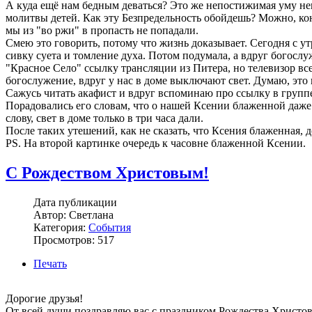
А куда ещё нам бедным деваться? Это же непостижимая уму неи
молитвы детей. Как эту Безпредельность обойдешь? Можно, коне
мы из "во ржи" в пропасть не попадали.
Смею это говорить, потому что жизнь доказывает. Сегодня с ут
сивку суета и томление духа. Потом подумала, а вдруг богосл
"Красное Село" ссылку трансляции из Питера, но телевизор в
богослужение, вдруг у нас в доме выключают свет. Думаю, это 
Сажусь читать акафист и вдруг вспоминаю про ссылку в групп
Порадовались его словам, что о нашей Ксении блаженной даже 
слову, свет в доме только в три часа дали.
После таких утешений, как не сказать, что Ксения блаженная, д
PS. На второй картинке очередь к часовне блаженной Ксении.
С Рождеством Христовым!
Дата публикации
Автор: Светлана
Категория:
События
Просмотров: 517
Печать
Дорогие друзья!
От всей души поздравляю вас с праздником Рождества Христов