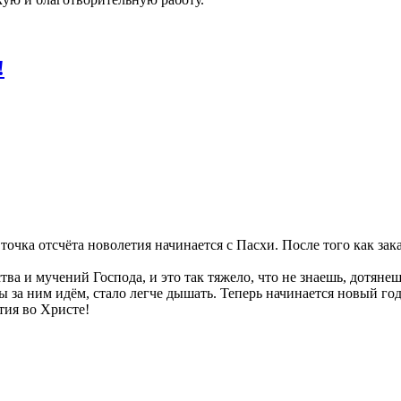
!
очка отсчёта новолетия начинается с Пасхи. После того как зак
ва и мучений Господа, и это так тяжело, что не знаешь, дотяне
 мы за ним идём, стало легче дышать. Теперь начинается новый г
тия во Христе!