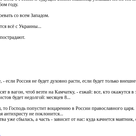
ом году.
воевать со всем Западом.
тся всё с Украины...
 пострадают.
е, - если Россия не будет духовно расти, если будет только внешн
сят в вагон, чтоб везти на Камчатку, - езжай: все, кто окажутся
стов будет недолгой: месяцев 8...
ься, то Господь попустит воцарению в России православного царя
я антихристу не поклонится...
а уже сбылась, а часть - зависит от нас: куда качнется маятник