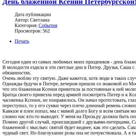
День блаженной Ксении Петербургской
Дата публикации
Автор: Светлана
Категория:
События
Просмотров: 562
Печать
Сегодня один из самых любимых моих праздников - день блаж
В молодости ездила в эти светлые дни в Питер. Друзья, Саша с 
обязанностях.
Очень люблю эту святую. Даже кажется, хотя люди в таких слу
Однажды будучи в Питере, вечером пришли со знакомой из Моск
что это блаженная Ксения приветила за постоянные к ней моли
Братца своего привезла перед армией посмотреть Питер и к Кс
часовенка Ксении, не понравилось. Он начал протестовать, глаз
переступил, то у его сумки через плечо длинный ремень словно к
Кавказе в плен попал, мы с мамой долго Богу и всем святым м
словно нас кто-то выводит. У меня на Проза.ру должна быть п
Помню другой случай, происшедший с друзьями-питерцами, Саше
блаженной с мыслью: святой будет виднее, как это сделать. Са
чудный свет. Но благоухание розы она не почувствовала. А я та