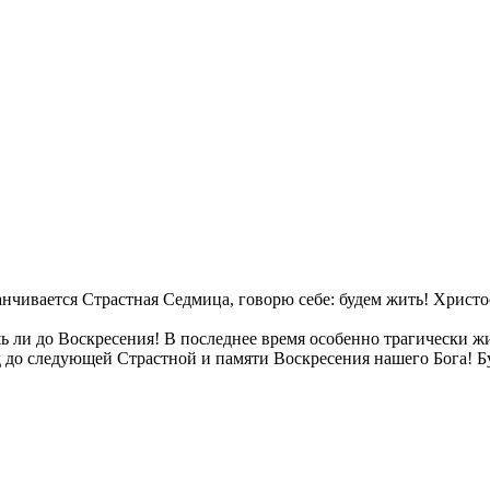
анчивается Страстная Седмица, говорю себе: будем жить! Христо
шь ли до Воскресения! В последнее время особенно трагически ж
од до следующей Страстной и памяти Воскресения нашего Бога! Б