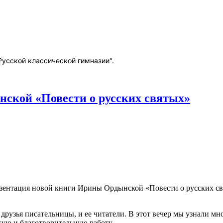
Русской классической гимназии".
ской «Повести о русских святых»
резентация новой книги Ирины Ордынской «Повести о русских с
 друзья писательницы, и ее читатели. В этот вечер мы узнали м
кую и благотворительную работу.