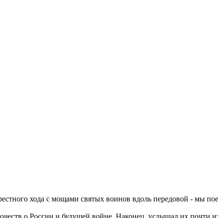
стного хода с мощами святых воинов вдоль передовой - мы поех
очеств о России и будущей войне. Наконец, услышал их почти и