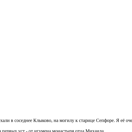
али в соседнее Клыково, на могилу к старице Сепфоре. Я её оч
з первых уст - от игумена монастыря отца Михаила.