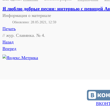
Я люблю добрые песни: интервью с певицей 
Информация о материале
Обновлено: 28.05.2021, 12:59
Печать
// жур. Славянка. № 4.
Назад
Вперед
ВКОН